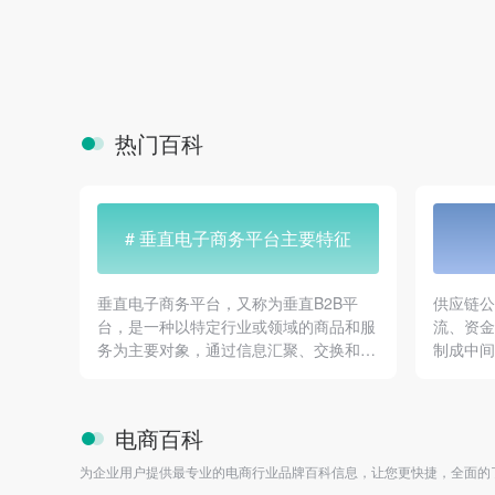
热门百科
# 垂直电子商务平台主要特征
垂直电子商务平台，又称为垂直B2B平
供应链
台，是一种以特定行业或领域的商品和服
流、资
务为主要对象，通过信息汇聚、交换和流
制成中
通等方式，为中小企业提供全面的电子商
网络把
务解决方案的平台。在当今的电子商务时
制造商
代，垂直电子商务平台正逐渐成为推动行
连成一
电商百科
业创新和变革的重要力量。本文将深入探
讨垂直电子商务平台的主要特征。
为企业用户提供最专业的电商行业品牌百科信息，让您更快捷，全面的