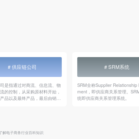
# 供应链公司
# SRM系统
公司是指通过对商流、信息流、物
SRM全称Supplier Relationship
金流的控制，从采购原材料开始，
ment，即供应商关系管理。SR
间产品以及最终产品，最后由销售
统即供应商关系管理系统。
产品送到消费者手中的将供应商，
，分销商，零售商，直到最终用户
个整体的功能网络结构公司；
了解电子商务行业百科知识