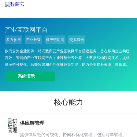
产业互联网平台
多方参与
产业升级
供应链协同
交易撮合
数商云为企业提供一站式数商云产业互联网平台搭建服务，旨在帮助企业构建
高效、智能的产业互联网平台；通过整合云计算、大数据和物联网技术，提供
供应链可视化、智能预警和个性化推荐等功能，助力企业提升效率、降低成
本，拓展市场和增加销售机会，以及提供数据驱动的决策支持，助力企业实现
系统演示
数字化转型和创新发展。
核心能力
供应链管理
提供供应链的可视化、协同和优化管理，包括订单管理、