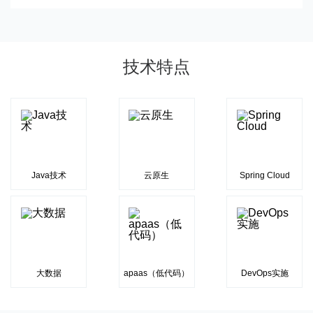
技术特点
Java技术
云原生
Spring Cloud
大数据
apaas（低代码）
DevOps实施