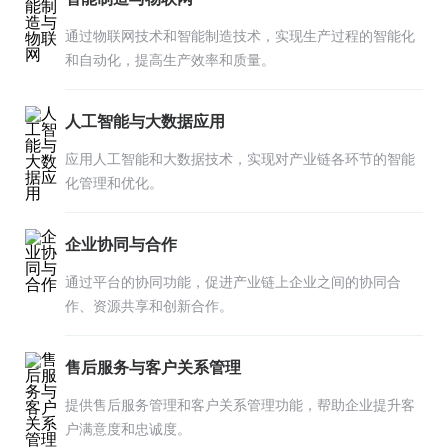
通过物联网技术和智能制造技术，实现生产过程的智能化
和自动化，提高生产效率和质量。
人工智能与大数据应用
应用人工智能和大数据技术，实现对产业链各环节的智能
化管理和优化。
企业协同与合作
通过平台的协同功能，促进产业链上企业之间的协同合
作、资源共享和创新合作。
售后服务与客户关系管理
提供售后服务管理和客户关系管理功能，帮助企业提升客
户满意度和忠诚度。