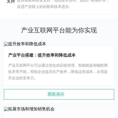
提供创新和研发支持，包括技术合作、知识产权保护等，
促进产业链上的创新和技术进步。
产业互联网平台能为你实现
产业平台搭建：提升效率和降低成本
产业互联网平台可以通过优化供应链管理、智能制造和物联网
技术等手段，帮助企业提高生产效率，降低运营成本，从而提
升企业的竞争力。
系统演示