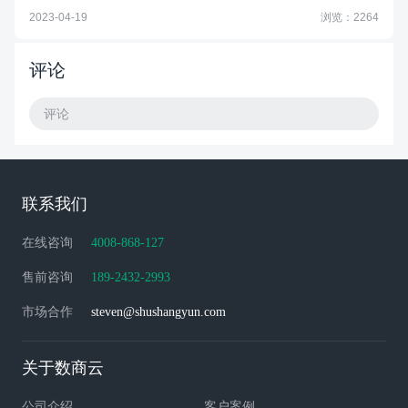
2023-04-19
浏览：2264
评论
评论
联系我们
在线咨询
4008-868-127
售前咨询
189-2432-2993
市场合作
steven@shushangyun.com
关于数商云
公司介绍
客户案例