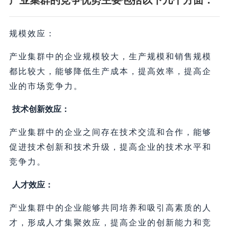
产业集群的竞争优势主要包括以下几个方面：
规模效应：
产业集群中的企业规模较大，生产规模和销售规模
都比较大，能够降低生产成本，提高效率，提高企
业的市场竞争力。
技术创新效应：
产业集群中的企业之间存在技术交流和合作，能够
促进技术创新和技术升级，提高企业的技术水平和
竞争力。
人才效应：
产业集群中的企业能够共同培养和吸引高素质的人
才，形成人才集聚效应，提高企业的创新能力和竞