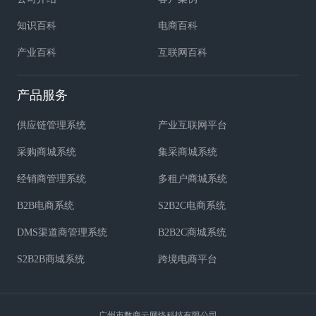
知识百科
电商百科
产业百科
互联网百科
产品服务
供应链管理系统
产业互联网平台
采购商城系统
集采商城系统
经销商管理系统
多租户商城系统
B2B电商系统
S2B2C电商系统
DMS渠道商管理系统
B2B2C商城系统
S2B2B商城系统
跨境电商平台
广州市数商云网络科技有限公司