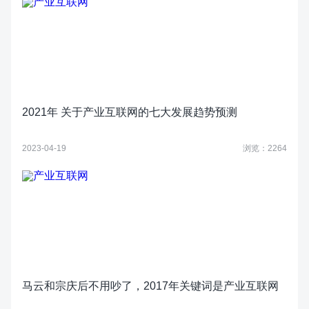
2021年 关于产业互联网的七大发展趋势预测
2023-04-19
浏览：2264
马云和宗庆后不用吵了，2017年关键词是产业互联网