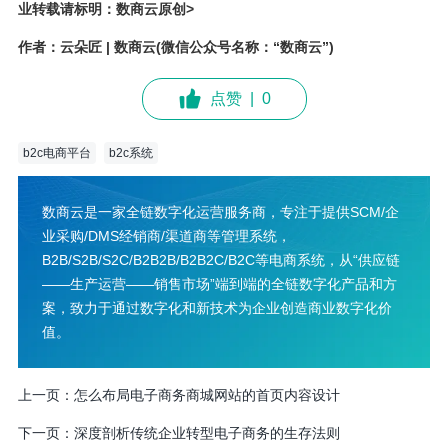
业转载请标明：数商云原创>
作者：云朵匠 | 数商云(微信公众号名称：“数商云”)
点赞
|
0
b2c电商平台
b2c系统
数商云是一家全链数字化运营服务商，专注于提供SCM/企
业采购/DMS经销商/渠道商等管理系统，
B2B/S2B/S2C/B2B2B/B2B2C/B2C等电商系统，从“供应链
——生产运营——销售市场”端到端的全链数字化产品和方
案，致力于通过数字化和新技术为企业创造商业数字化价
值。
上一页：
怎么布局电子商务商城网站的首页内容设计
下一页：
深度剖析传统企业转型电子商务的生存法则