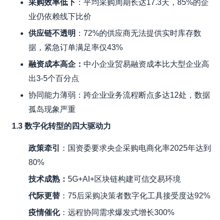
采购效率低下
：平均采购周期长达17.3天，85%的企
业仍依赖线下比价
供应链不透明
：72%的供应商无法提供实时库存数
据，紧急订单满足率仅43%
融资成本高企：
中小企业贸易融资成本比大型企业高
出3-5个百分点
协同能力薄弱：跨企业业务流程断点多达12处，数据
孤岛现象严重
1.3 数字化转型的四大驱动力
政策牵引
：国资委要求央企采购电商化率2025年达到
80%
技术成熟：
5G+AI+区块链构建可信交易环境
代际更替
：75后采购决策者数字化工具接受度达92%
疫情催化
：远程协同需求爆发式增长300%