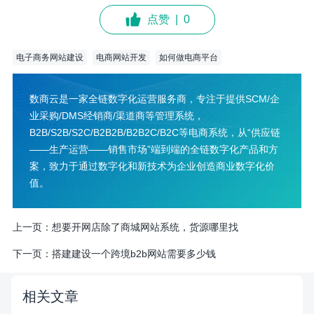
点赞
|
0
电子商务网站建设
电商网站开发
如何做电商平台
数商云是一家全链数字化运营服务商，专注于提供SCM/企
业采购/DMS经销商/渠道商等管理系统，
B2B/S2B/S2C/B2B2B/B2B2C/B2C等电商系统，从“供应链
——生产运营——销售市场”端到端的全链数字化产品和方
案，致力于通过数字化和新技术为企业创造商业数字化价
值。
上一页：
想要开网店除了商城网站系统，货源哪里找
下一页：
搭建建设一个跨境b2b网站需要多少钱
相关文章