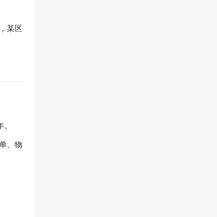
间，某区
年。
订单、物