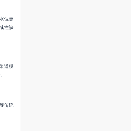
水位更
域性缺
渠道模
平。
放等传统