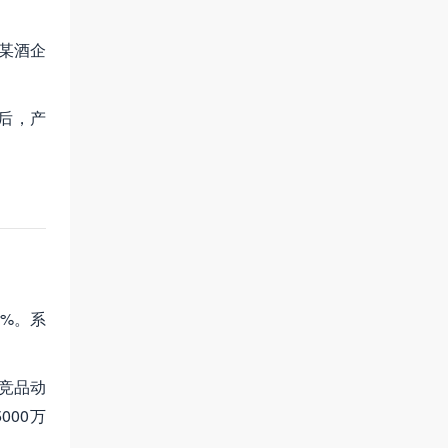
助某酒企
后，产
5%。系
与竞品动
00万