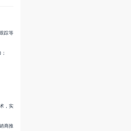
跟踪等
力；
技术，实
销商推